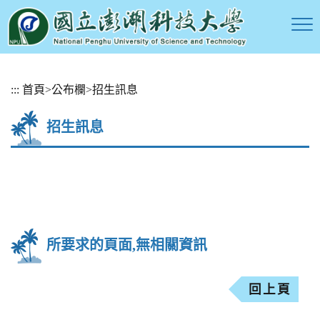
跳
:::
首頁
>
公布欄
>
招生訊息
到
主
招生訊息
要
內
容
區
塊
所要求的頁面,無相關資訊
回上頁