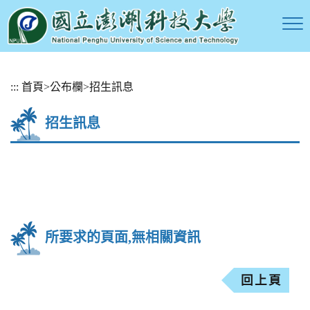
跳
:::
首頁
>
公布欄
>
招生訊息
到
主
招生訊息
要
內
容
區
塊
所要求的頁面,無相關資訊
回上頁