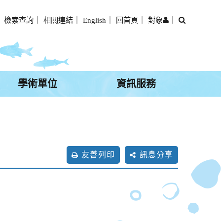
搜
｜
檢索查詢
｜
相關連結
｜
English
｜
回首頁
｜
對象
｜
尋
學術單位
資訊服務
友善列印
訊息分享