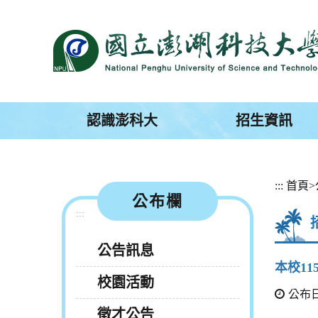
跳
到
主
要
內
容
區
塊
認識澎科大
招生資訊
:::
首頁
>
公布欄
:::
公告訊息
本校1
校園活動
公布日期
徵才公告