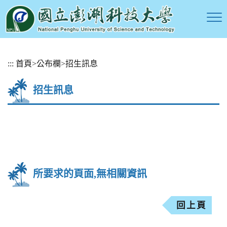
跳
:::
首頁
>
公布欄
>
招生訊息
到
主
招生訊息
要
內
容
區
塊
所要求的頁面,無相關資訊
回上頁