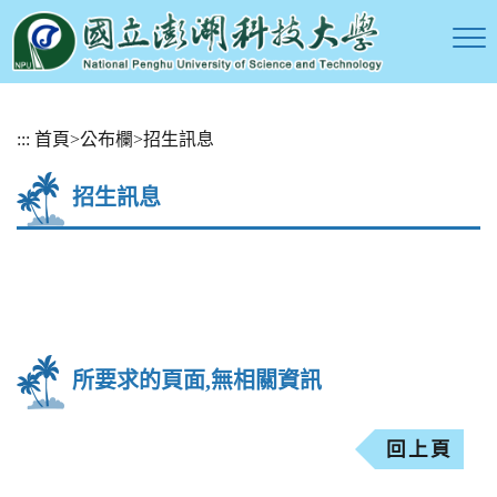
跳
:::
首頁
>
公布欄
>
招生訊息
到
主
招生訊息
要
內
容
區
塊
所要求的頁面,無相關資訊
回上頁