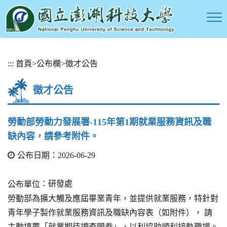
跳
:::
首頁
>
公布欄
>
徵才公告
到
主
徵才公告
要
內
容
勞動部勞動力發展署-115年第1期就業服務資訊及職
區
缺內容，請參考附件。
塊
公布日期：2026-06-29
：研發處
公布單位
勞動部為擴大觸及應屆畢業青年，並提供就業服務，特針對
青年學子製作就業服務資訊及職缺內容表（如附件）， 請
主動填覆「就業期待調查問卷」，以利協助順利接軌職場。