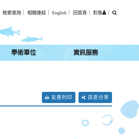
搜
｜
檢索查詢
｜
相關連結
｜
English
｜
回首頁
｜
對象
｜
尋
學術單位
資訊服務
友善列印
訊息分享