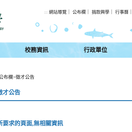
網站導覽
｜
公布欄
｜
捐款興學
｜
行事曆
:::
校務資訊
行政單位
公布欄
>
徵才公告
徵才公告
所要求的頁面,無相關資訊