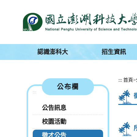
跳
到
主
要
內
容
區
塊
認識澎科大
招生資訊
:::
首頁
>
公布欄
:::
公告訊息
校園活動
徵才公告