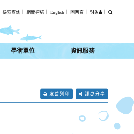
搜
｜
檢索查詢
｜
相關連結
｜
English
｜
回首頁
｜
對象
｜
尋
學術單位
資訊服務
友善列印
訊息分享