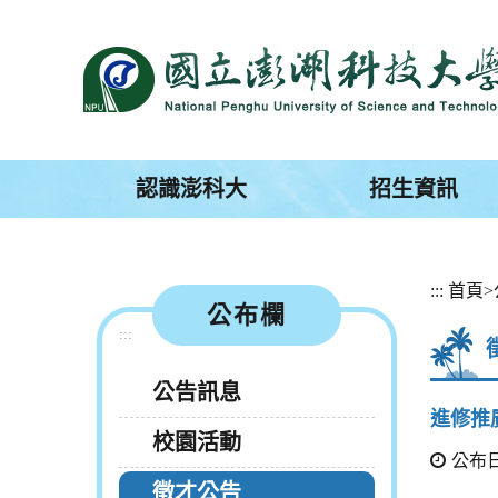
跳
到
主
要
內
容
區
塊
認識澎科大
招生資訊
:::
首頁
>
公布欄
:::
公告訊息
進修推
校園活動
公布日期
徵才公告