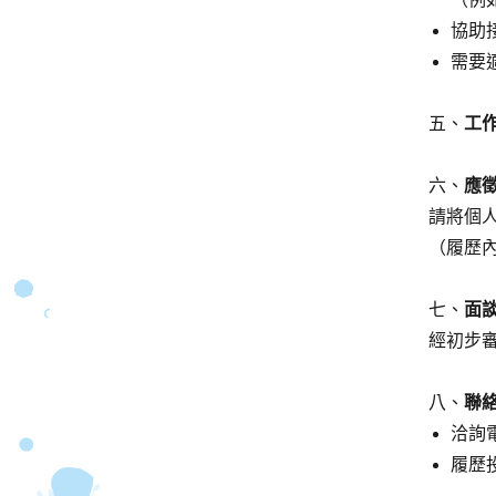
協助
需要
五、
工
六、
應
請將個
（履歷
七、
面
經初步審
八、
聯
洽詢電話
履歷投遞