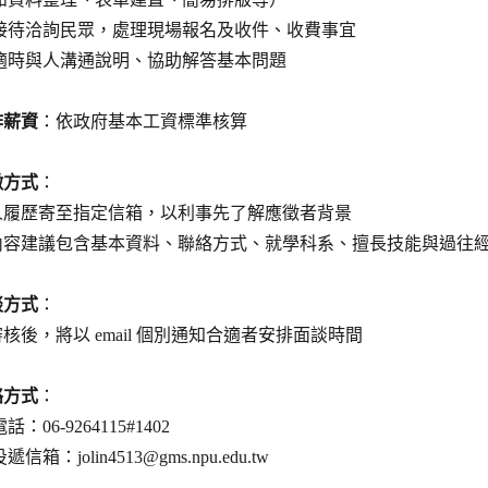
接待洽詢民眾，處理現場報名及收件、收費事宜
適時與人溝通說明、協助解答基本問題
作薪資
：依政府基本工資標準核算
徵方式
：
人履歷寄至指定信箱，以利事先了解應徵者背景
內容建議包含基本資料、聯絡方式、就學科系、擅長技能與過往
談方式
：
核後，將以 email 個別通知合適者安排面談時間
絡方式
：
：06-9264115#1402
信箱：jolin4513@gms.npu.edu.tw