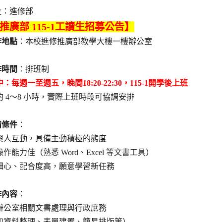
：進修部
位
推廣部 115-1工讀生招募公告】
作地點
：本校進修推廣部教學大樓一樓辦公室
作時間
：排班制
中
：每週一至週五，晚間18:20-22:30，115-1開學後上班
約 4～8 小時，實際上班時段可協調安排
備條件
：
與人互動，具備主動積極的態度
作能力佳（熟悉 Word、Excel 等文書工具）
細心、配合度高，願意學習新任務
作內容
：
辦公室相關文書處理與行政庶務
如資料整理、表單建置、簡易排版等）