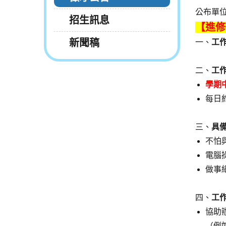
公布單
招生訊息
【進修
新聞稿
一、
工
二、
工
學期
每日
三、
具
不怕
電腦操
做事
四、
工
協助
（例