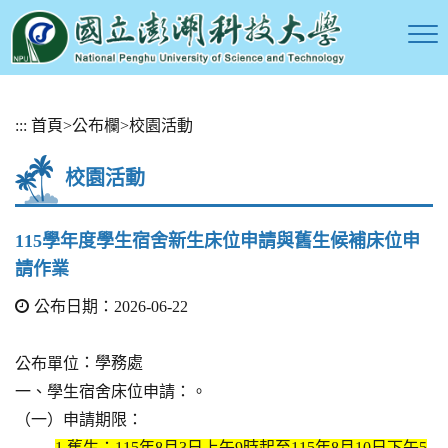
跳
:::
首頁
>
公布欄
>
校園活動
到
主
校園活動
要
內
容
115學年度學生宿舍新生床位申請與舊生候補床位申
區
請作業
塊
公布日期：2026-06-22
：學務處
公布單位
一、學生宿舍床位申請：。
（一）申請期限：
1.舊生：115年8月3日上午9時起至115年8月10日下午5