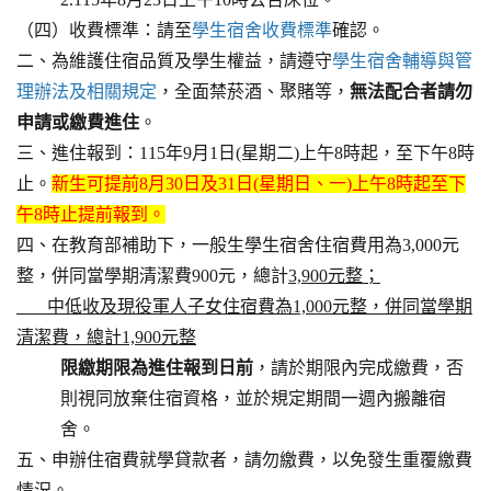
（四）收費標準：請至
學生宿舍收費標準
確認。
二、為維護住宿品質及學生權益，請遵守
學生宿舍輔導與管
理辦法及相關規定
，全面禁菸酒、聚賭等，
無法配合者請勿
申請或繳費進住
。
三、進住報到：115年9月1日(星期二)上午8時起，至下午8時
止。
新生可提前8月30日及31日(星期日、一)上午8時起至下
午8時止提前報到。
四、在教育部補助下，一般生學生宿舍住宿費用為3,000元
整，併同當學期清潔費900元，總計
3,900元整；
中低收及現役軍人子女住宿費為1,000元整，併同當學期
清潔費，總計1,900元整
限繳期限為進住報到日前
，請於期限內完成繳費，否
則視同放棄住宿資格，並於規定期間一週內搬離宿
舍。
五、申辦住宿費就學貸款者，請勿繳費，以免發生重覆繳費
情況。