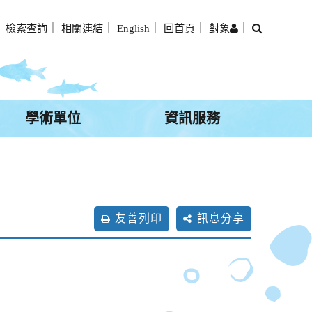
搜
｜
檢索查詢
｜
相關連結
｜
English
｜
回首頁
｜
對象
｜
尋
學術單位
資訊服務
友善列印
訊息分享