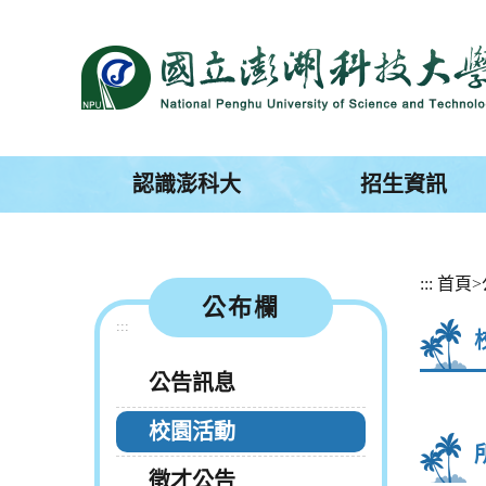
跳
到
主
要
內
容
區
塊
認識澎科大
招生資訊
:::
首頁
>
公布欄
:::
公告訊息
校園活動
徵才公告