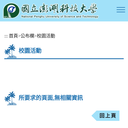
跳
:::
首頁
>
公布欄
>
校園活動
到
主
校園活動
要
內
容
區
塊
所要求的頁面,無相關資訊
回上頁