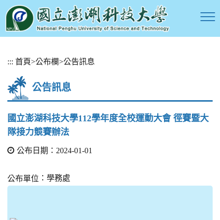
跳
:::
首頁
>
公布欄
>
公告訊息
到
主
公告訊息
要
內
容
國立澎湖科技大學112學年度全校運動大會 徑賽暨大
區
隊接力競賽辦法
塊
公布日期：2024-01-01
：學務處
公布單位