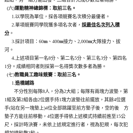
(六)
運動精神總錦標：取前三名。
1.以學院為單位，採各項競賽名次積分最優者。
2.單項競賽同學院獲多項名次者，
採最佳名次列入積
分
。
3.採計項目：60
m
、400
m
接力、2,000
m
大隊接力、拔
河。
4.上述項目第一名8分、第二名5分、第三名3分、第四名
1分。成績相同者則採第一名得獎次數多者為勝。
(七)
教職員工趣味競賽：取前三名。
1.
造橋鋪路
不分性別每隊8人，分為2大組；每隊有兩塊力波墊，第
1組及第2組各由2位選手持1塊力波墊往前擺放，其餘4位選
手(站在另一塊墊上)4位全部跳躍至前方墊子後，空的後 方
墊子方能往前移動，4位選手得依上述模式持續前進至15公
尺，採計時決賽，未依上述規定進行者，視為犯規，每次犯
規加總秒數3秒。