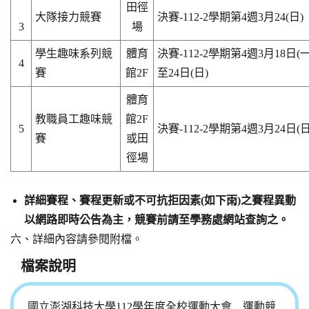
田徑
大隊接力競賽
決賽-112-2學期第4週3月24(日)
3
場
學生趣味系列競
體育
決賽-112-2學期第4週3月18日(一
4
賽
館2F
至24日(日)
體育
教職員工趣味競
館2F
5
決賽-112-2學期第4週3月24日(日
賽
或田
徑場
詳細賽程、賽程更新或不可抗拒因素(如下雨)之賽程異動
以網路即時公告為主，競賽前請至學務處網站查詢之。
六、詳細內容請參閱附檔。
檔案說明
國立澎湖科技大學112學年度全校運動大會 運動競