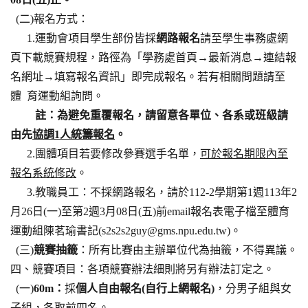
(二)報名方式：
1.運動會項目學生部份皆採
網路報名
請至學生事務處網
頁下載競賽規程，路徑為「學務處首頁→最新消息→連結報
名網址→填寫報名資訊」即完成報名。若有相關問題請至
體 育運動組詢問。
註：為避免重覆報名，請留意各單位、各系或班級請
由先
協調1人統籌報名
。
2.團體項目若要修改參賽選手名單，
可於報名期限內至
報名系統修改
。
3.教職員工：不採網路報名，請於112-2學期第1週113年2
月26日(一)至第2週3月08日(五)前email報名表電子檔至體育
運動組陳茗瑜書記(s2s2s2guy@gms.npu.edu.tw)。
(三)
競賽抽籤
：所有比賽由主辦單位代為抽籤，不得異議。
四、競賽項目：各項競賽辦法細則將另有辦法訂定之。
(一)
60m：
採
個人自由報名(自行上網報名)
，分男子組與女
子組，各取前四名。