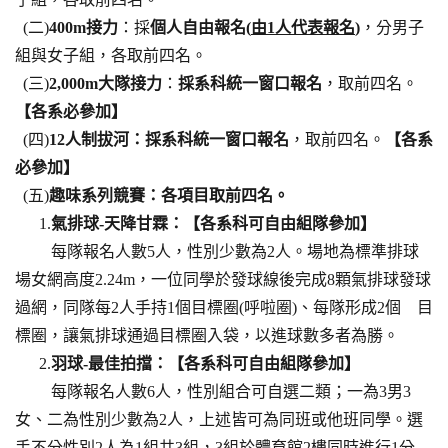
(二)
400m接力
：採
個人自由報名(
由1人代表報名
)
，分男子
組與女子組，各取前四名。
(三)
2,000m大隊接力
：
採系科統一窗口報名
，取前四名。
【各系必參加】
(四)
12人制拔河：採系科統一窗口報名
，取前四名。
【各系
必參加】
(五)
趣味系列競賽：各項目取前四名。
1.
氣排球-天降甘霖：【各系科可自由組隊參加】
每隊報名人數5人，性別少數為2人。場地為標準排球
場女網高度2.24m，一位同學於發球線後完成8顆氣排球發球
過網，同隊每2人手持1個目標圈(呼啦圈)、每隊形成2個 目
標圈，讓氣排球通過目標圈入袋，以進球數多者為勝。
2.
羽球-最佳拍擋：【各系科可自由組隊參加】
每隊報名人數6人，性別組合可自選二類；一為3男3
女、二為性別少數為2人，上述皆可為同班或他班同學。選
手不分性別2人為1組共3組，3組於體育館2樓同時進行1分