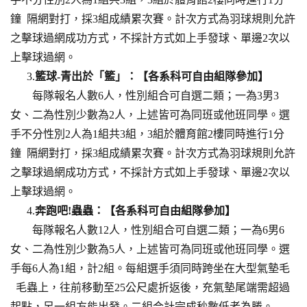
鐘 隔網對打，採3組成績累次賽。計次方式為羽球規則允許
之擊球過網成功方式，不採計方式如上手發球、單邊2次以
上擊球過網。
3.
籃球-青出於「籃」：【各系科可自由組隊參加】
每隊報名人數6人，性別組合可自選二類；一為3男3
女、二為性別少數為2人，上述皆可為同班或他班同學。選
手不分性別2人為1組共3組，3組於體育館2樓同時進行1分
鐘 隔網對打，採3組成績累次賽。計次方式為羽球規則允許
之擊球過網成功方式，不採計方式如上手發球、單邊2次以
上擊球過網。
4.
奔跑吧!蟲蟲：【各系科可自由組隊參加】
每隊報名人數12人，性別組合可自選二類；一為6男6
女、二為性別少數為5人，上述皆可為同班或他班同學。選
手每6人為1組，計2組。每組選手須同時跨坐在大型氣墊毛
毛蟲上，往前移動至25公尺處折返後，充氣墊尾端需超過
起點，另一組方能出發。二組合計完成秒數低者為勝。