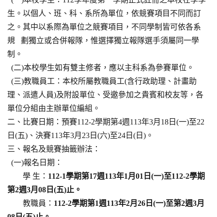
生。以個人、班、科、系所為單位，依競賽項目不同而訂
之。其中以系際為單位之競賽項目，不同學制皆可依各系
規 劃獨立或合併報隊，惟選擇獨立報隊選手須屬同一學
制。
(二)本校學生如有雙主修者，應以主科系為參賽單位。
(三)教職員工：本校所屬教職員工(含行政助理、計畫助
理、派遣人員)及附設單位、受邀參加之貴賓和校友等，各
單位分組由主辦單位編組。
二、比賽日期：預賽112-2學期第4週113年3月18日(一)至22
日(五)、決賽113年3月23日(六)至24日(日)。
三、報名及競賽抽籤辦法：
(一)報名日期：
學 生：
112-1學期第17週113年1月01日(一)至112-2學期
第2週3月08
日(五)止。
教職員：
112-2學期第1週113年2月26日(一)至第2週3月
08日(五)止。