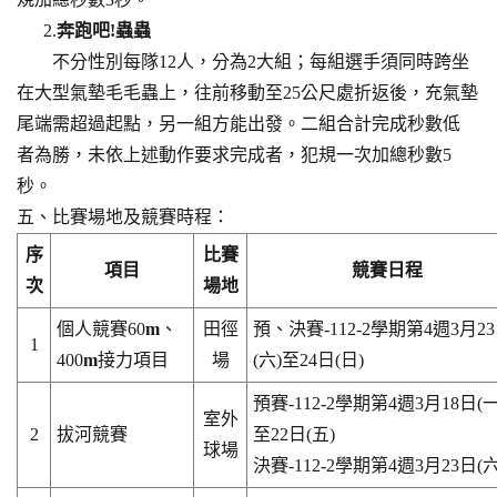
2.
奔跑吧!蟲蟲
不分性別每隊12人，分為2大組；每組選手須同時跨坐
在大型氣墊毛毛蟲上，往前移動至25公尺處折返後，充氣墊
尾端需超過起點，另一組方能出發。二組合計完成秒數低
者為勝，未依上述動作要求完成者，犯規一次加總秒數5
秒。
五、比賽場地及競賽時程：
序
比賽
項目
競賽日程
次
場地
個人競賽60
m
、
田徑
預、決賽-112-2學期第4週3月2
1
400
m
接力項目
場
(六)至24日(日)
預賽-112-2學期第4週3月18日(一
室外
2
拔河競賽
至22日(五)
球場
決賽-112-2學期第4週3月23日(六