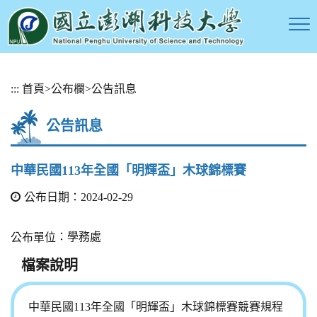
跳
:::
首頁
>
公布欄
>
公告訊息
到
主
公告訊息
要
內
容
中華民國113年全國「明輝盃」木球錦標賽
區
塊
公布日期：2024-02-29
：學務處
公布單位
檔案說明
中華民國113年全國「明輝盃」木球錦標賽競賽規程