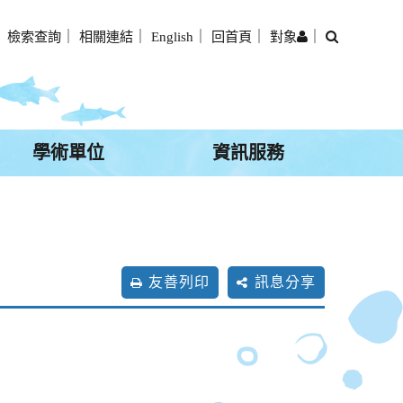
搜
｜
檢索查詢
｜
相關連結
｜
English
｜
回首頁
｜
對象
｜
尋
學術單位
資訊服務
友善列印
訊息分享