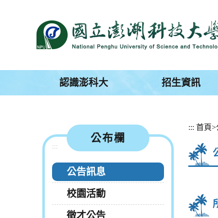
跳
到
主
要
內
容
區
塊
認識澎科大
招生資訊
:::
首頁
>
公布欄
:::
公告訊息
校園活動
徵才公告