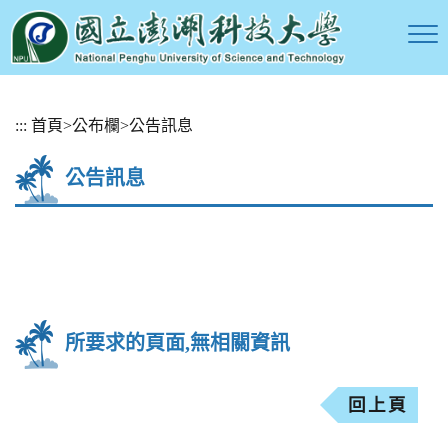
跳
:::
首頁
>
公布欄
>
公告訊息
到
主
公告訊息
要
內
容
區
塊
所要求的頁面,無相關資訊
回上頁