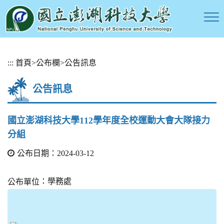
跳
:::
首頁
>
公布欄
>
公告訊息
到
主
公告訊息
要
內
容
國立澎湖科技大學112學年度全校運動大會大隊接力
區
分組
塊
公布日期：2024-03-12
：學務處
公布單位