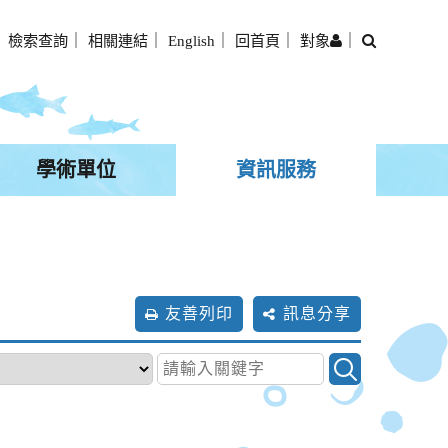
搜
｜
檢索查詢
｜
相關連結
｜
English
｜
回首頁
｜
對象
｜
尋
學術單位
資訊服務
友善列印
訊息分享