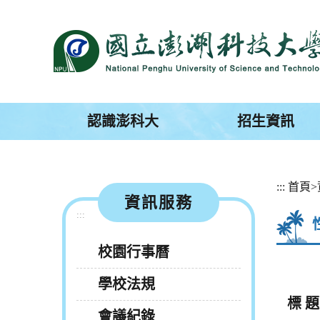
跳
到
主
要
內
容
區
塊
認識澎科大
招生資訊
:::
首頁
>
資訊服務
:::
校園行事曆
學校法規
標 題
會議紀錄