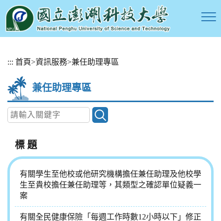
跳
:::
首頁
>
資訊服務
>
兼任助理專區
到
主
兼任助理專區
要
內
容
區
塊
標 題
有關學生至他校或他研究機構擔任兼任助理及他校學
生至貴校擔任兼任助理等，其類型之確認單位疑義一
案
有關全民健康保險「每週工作時數12小時以下」修正