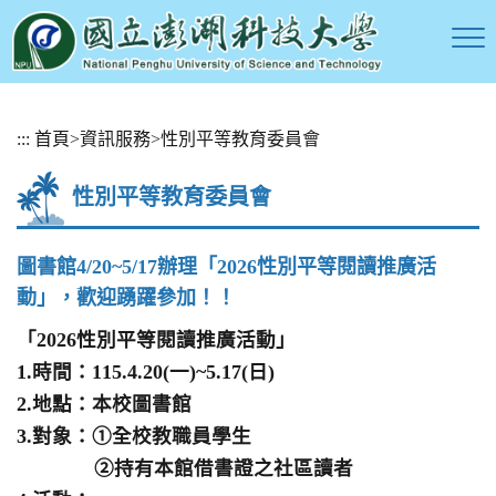
跳
:::
首頁
>
資訊服務
>
性別平等教育委員會
到
主
性別平等教育委員會
要
內
容
圖書館4/20~5/17辦理「2026性別平等閱讀推廣活
區
動」，歡迎踴躍參加！！
塊
「
2026
性別平等閱讀推廣活動
」
1.時間：115.4.20(一)~5.17(日)
2.地點：本校圖書館
3.對象：
①全校教職員學生
②持有本館借書證之社區讀者