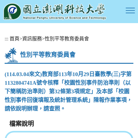
跳
:::
首頁
>
資訊服務
>
性別平等教育委員會
到
主
性別平等教育委員會
要
內
容
(114.03.04來文)教育部113年10月29日臺教學(三)字第
區
1132804741A號令核釋「校園性別事件防治準則（以
塊
下簡稱防治準則）第32條第3項規定」及本部「校園
性別事件回復填報及統計管理系統」陳報作業事項，
請依說明辦理，請查照。
檔案說明