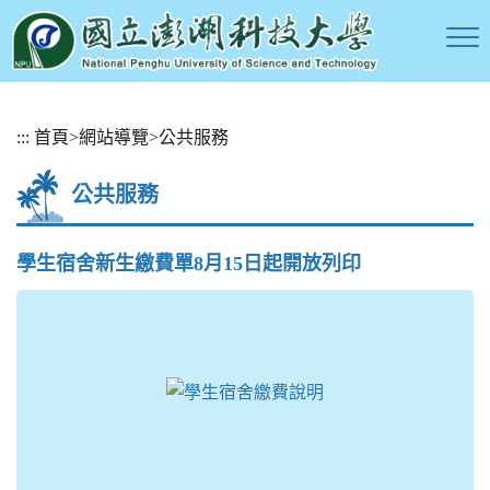
跳
:::
首頁
>
網站導覽
>
公共服務
到
主
公共服務
要
內
容
學生宿舍新生繳費單8月15日起開放列印
區
塊