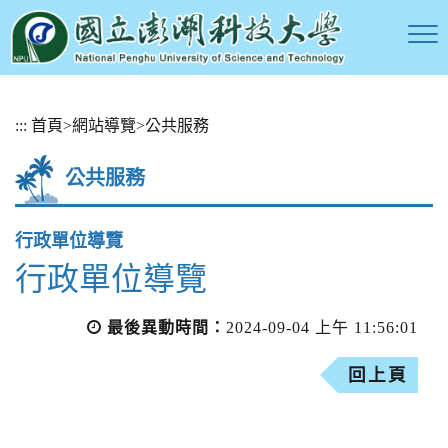
跳
:::
首頁
>
網站導覽
>
公共服務
到
主
公共服務
要
內
容
行政單位導覽
區
塊
行政單位導覽
最後異動時間：
2024-09-04 上午 11:56:01
回上頁