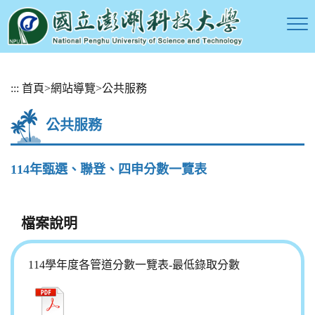
跳
:::
首頁
>
網站導覽
>
公共服務
到
主
公共服務
要
內
容
114年甄選、聯登、四申分數一覽表
區
塊
檔案說明
114學年度各管道分數一覽表-最低錄取分數