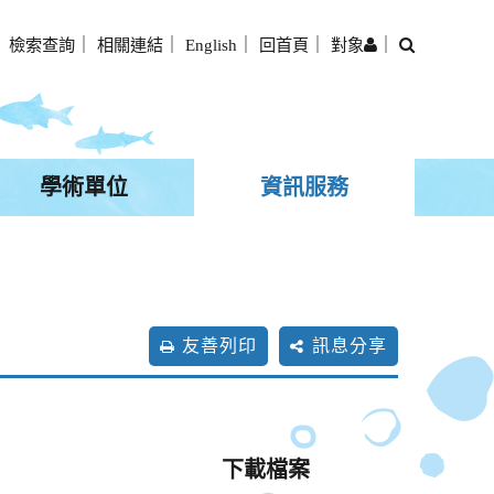
搜
｜
檢索查詢
｜
相關連結
｜
English
｜
回首頁
｜
對象
｜
尋
學術單位
資訊服務
友善列印
訊息分享
下載檔案