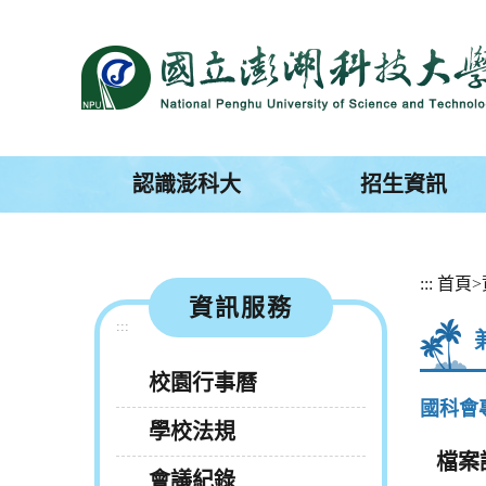
跳
到
主
要
內
容
區
塊
認識澎科大
招生資訊
:::
首頁
>
資訊服務
:::
校園行事曆
國科會
學校法規
檔案
會議紀錄