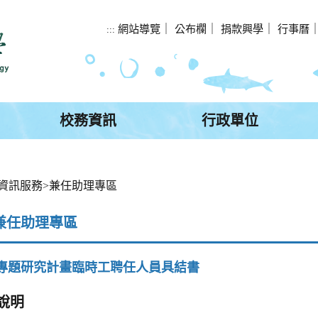
網站導覽
｜
公布欄
｜
捐款興學
｜
行事曆
:::
校務資訊
行政單位
資訊服務
>
兼任助理專區
兼任助理專區
專題研究計畫臨時工聘任人員具結書
說明