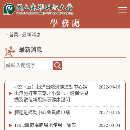
跳
到
主
要
:::
首頁
>
最新消息
內
容
最新消息
區
塊
4/22（五）起進出體適能運動中心請
2022-04-16
出示施打完三劑之小黃卡、健保快易
通及數位新冠病毒健康證明
體適能運動中心會員證申請
2022-03-16
110-2體育場館場地使用一覽表
2022-03-04