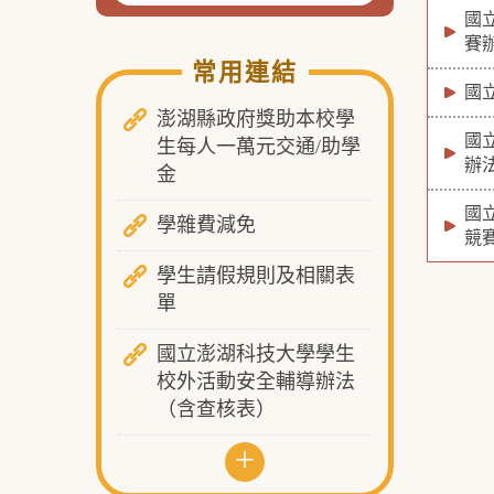
國
賽
常用連結
國
澎湖縣政府獎助本校學
國
生每人一萬元交通/助學
辦
金
國
學雜費減免
競
學生請假規則及相關表
單
國立澎湖科技大學學生
校外活動安全輔導辦法
（含查核表）
+