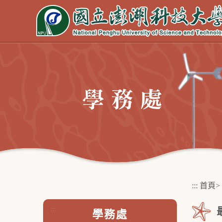
跳
到
主
要
內
容
區
塊
:::
首頁
>
:::
學務處