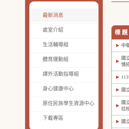
最新消息
處室介紹
標 題
生活輔導組
中
國
體育運動組
情
課外活動指導組
1
身心健康中心
國
國
原住民族學生資源中心
拉
下載專區
國