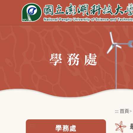
跳
到
主
要
內
容
區
塊
:::
首頁
>
:::
學務處