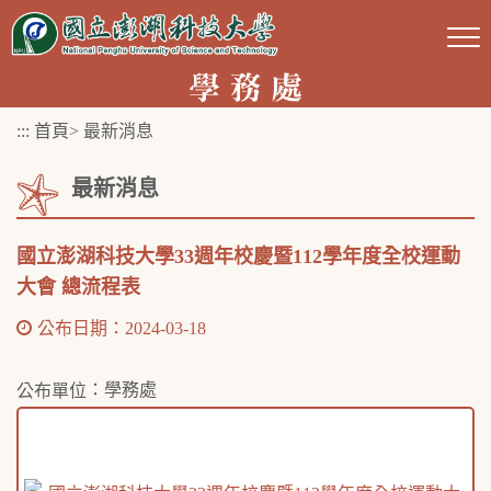
跳
到
主
要
:::
首頁
>
最新消息
內
容
最新消息
區
塊
國立澎湖科技大學33週年校慶暨112學年度全校運動
大會 總流程表
公布日期：2024-03-18
：學務處
公布單位