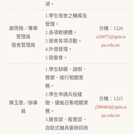
項。
1.學生宿舍之輔導及
管理。
謝琇掬／專案
分機：1226
2.各項軟硬體。
管理員
s20075@gms.n
3.宿舍各項活動。
宿舍管理員
pu.edu.tw
4.外借管理。
5.宿委會。
1.學生缺曠、請假、
獎懲、操行相關業
務。
2.學生申請兵役緩
分機：1225
陳玉章／辦事
徵、儘後召集相關業
j590404@gms.n
員
務。
pu.edu.tw
3.膳食部、販賣部、
自助式機具委辦招商