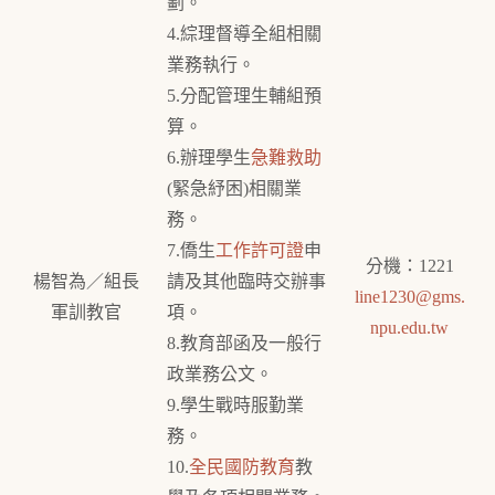
劃。
4.綜理督導全組相關
業務執行。
5.分配管理生輔組預
算。
6.辦理學生
急難救助
(緊急紓困)相關業
務。
7.僑生
工作許可證
申
分機：1221
楊智為／組長
請及其他臨時交辦事
line1230@gms.
軍訓教官
項。
npu.edu.tw
8.教育部函及一般行
政業務公文。
9.學生戰時服勤業
務。
10.
全民國防教育
教