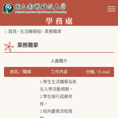
跳
到
主
要
:::
首頁
>
生活輔導組
>
業務職掌
內
容
業務職掌
區
塊
人員簡介
姓名／職稱
工作內容
分機／E-mail
1.學生生活輔導及新
生入學活動規劃。
2.學生操行成績考
核。
3.校內慶典流程策