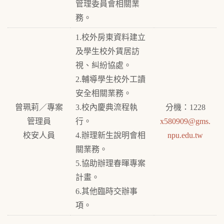
管理委員會相關業
務。
1.校外房東資料建立
及學生校外賃居訪
視、糾紛協處。
2.輔導學生校外工讀
安全相關業務。
曾珮莉／專案
3.校內慶典流程執
分機：1228
管理員
行。
x580909@gms.
校安人員
4.辦理新生說明會相
npu.edu.tw
關業務。
5.協助辦理春暉專案
計畫。
6.其他臨時交辦事
項。