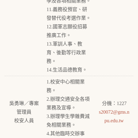
學及各項相關業務。
11.義務役預官、研
發替代役考選作業。
12.國軍志願役招募
推廣工作。
13.軍訓人事、教
育、後勤等行政業
務。
14.生活品德教育。
1.校安中心相關業
務。
2.辦理交通安全各項
吳勇琳／專案
分機：1227
業務及宣導。
管理員
s20072@gms.n
3.辦理學生學雜費減
校安人員
pu.edu.tw
免相關業務。
4.其他臨時交辦事